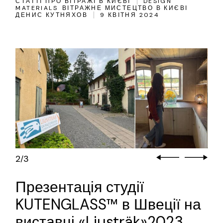
СТАТТІ ПРО ВІТРАЖІ В КИЄВІ
DESIGN
MATERIALS
ВІТРАЖНЕ МИСТЕЦТВО В КИЄВІ
ДЕНИС КУТНЯХОВ
9 КВІТНЯ 2024
2
3
/
Презентація студії
KUTENGLASS™ в Швеції на
виставці «Liusträk»2023