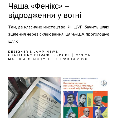
Чаша «Фенікс» –
відродження у вогні
Там, де класичне мистецтво КІНЦУҐІ бачить шлях
зцілення через склеювання, ця ЧАША проголошує
шлях
DESIGNER'S LAMP
NEWS
СТАТТІ ПРО ВІТРАЖІ В КИЄВІ
DESIGN
MATERIALS
КІНЦУГІ
1 ТРАВНЯ 2026