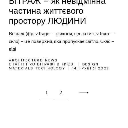
ВІТРАЖ – як невідмінна
частина життєвого
простору ЛЮДИНИ
Вітраж (фр. vitrage — скління, від латин. vitrum —
скло) – це поверхня, яка пропускає світло. Скло –
віді
ARCHITECTURE
NEWS
СТАТТІ ПРО ВІТРАЖІ В КИЄВІ
DESIGN
MATERIALS
TECHNOLOGY
14 ГРУДНЯ 2022
Пагінація
1
2
записів