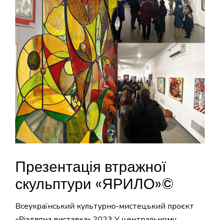
Презентація втражної
скульптури «ЯРИЛО»©️
Всеукраїнський культурно-мистецький проєкт
«Різдвяна виставка» 2023 У центральному