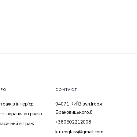
NFO
CONTACT
траж в інтер'єрі
04071 КИЇВ вул.Ігоря
Брановицького,8
еставрація вітражів
+380502212008
ласичний вітраж
kutenglass@gmail.com