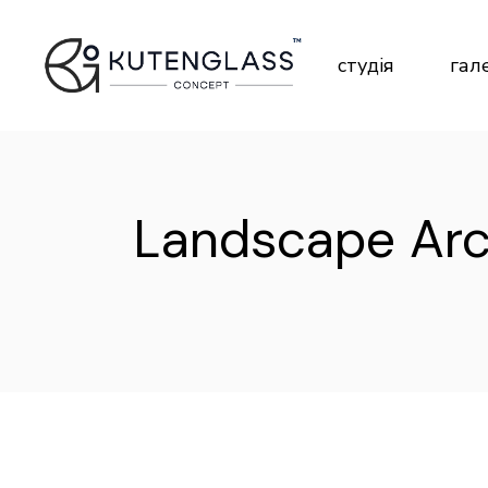
Skip
to
the
content
студія
гал
Landscape Arc