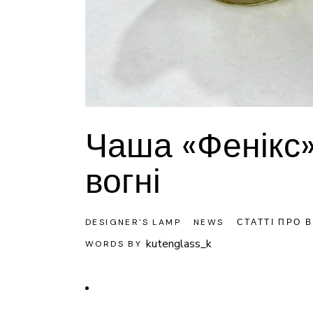
Чаша «Фенікс»
вогні
DESIGNER'S LAMP
NEWS
СТАТТІ ПРО В
kutenglass_k
WORDS BY