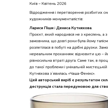
Київ – Квітень 2026
Відродження і перетворення розбитих скел
художників-монументалістів:
Лариси Піши
і
Дениса Кутняхова
.
Проєкт, який народився не з креслень, а 
замовника, що довгі роки була йому талісм
розлетілася в побуті на дрібні друзки. Замо
нереальним проханням: відновити цю – його
рівносильна втраті друга. Саме так, в пр
до такої проблеми і унікальній мистецькі
Кутняхова зʼявилась «Чаша-Фенікс».
Цей авторський виріб є результатом ск
деструкція стала передумовою для створ