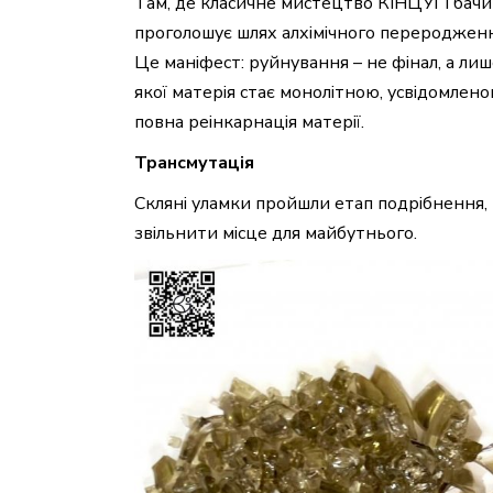
Там, де класичне мистецтво КІНЦУҐІ бач
проголошує шлях алхімічного переродженн
Це маніфест: руйнування – не фінал, а лиш
якої матерія стає монолітною, усвідомлен
повна реінкарнація матерії.
Трансмутація
Скляні уламки пройшли етап подрібнення,
звільнити місце для майбутнього.