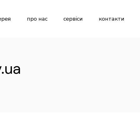
ерея
про нас
сервіси
контакти
v.ua