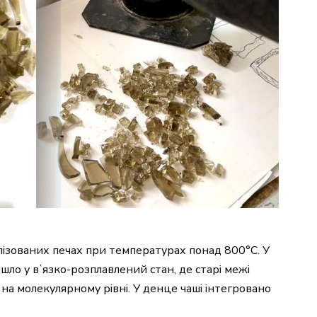
алізованих печах при температурах понад 800°С. У
ло у вʼязко-розплавлений стан, де старі межі
 на молекулярному рівні. У денце чаші інтегровано