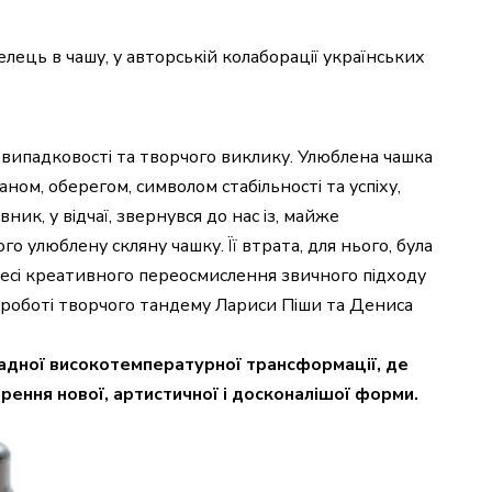
ець в чашу, у авторській колаборації українських
з випадковості та творчого виклику. Улюблена чашка
аном, оберегом, символом стабільності та успіху,
вник, у відчаї, звернувся до нас із, майже
 улюблену скляну чашку. Її втрата, для нього, була
оцесі креативного переосмислення звичного підходу
й роботі творчого тандему Лариси Піши та Дениса
ладної високотемпературної трансформації, де
ення нової, артистичної і досконалішої форми.