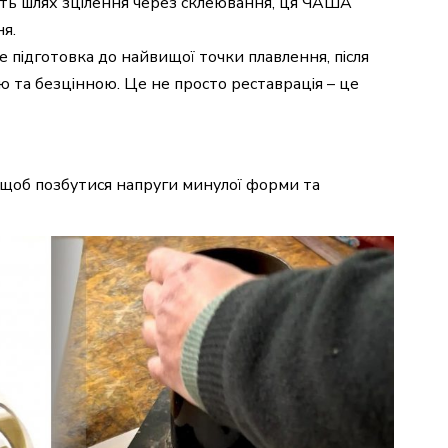
ить шлях зцілення через склеювання, ця ЧАША
я.
е підготовка до найвищої точки плавлення, після
ою та безцінною. Це не просто реставрація – це
 щоб позбутися напруги минулої форми та