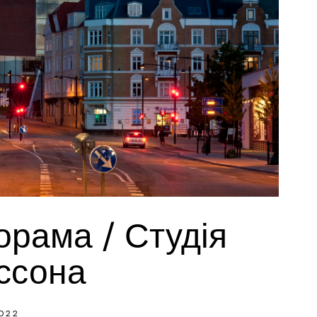
рама / Студія
ссона
022