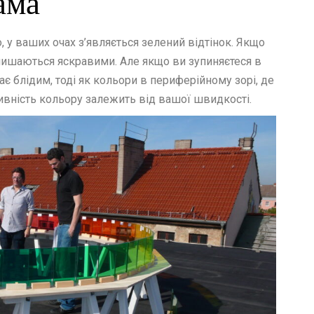
ама
, у ваших очах з’являється зелений відтінок. Якщо
лишаються яскравими. Але якщо ви зупиняєтеся в
тає блідим, тоді як кольори в периферійному зорі, де
ивність кольору залежить від вашої швидкості.