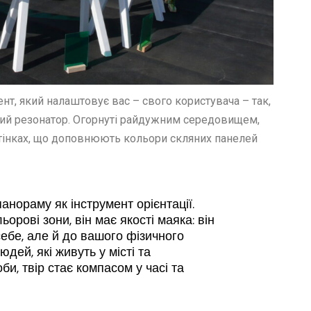
нт, який налаштовує вас – свого користувача – так,
ий резонатор. Огорнуті райдужним середовищем,
тінках, що доповнюють кольори скляних панелей
панораму
як інструмент орієнтації.
ьорові зони, він має якості маяка: він
ебе, але й до вашого фізичного
дей, які живуть у місті та
би, твір стає компасом у часі та