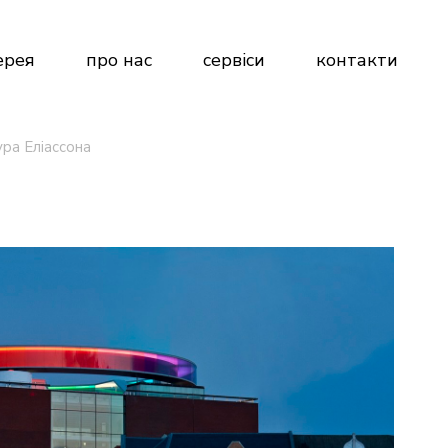
ерея
про нас
сервіси
контакти
ра Еліассона