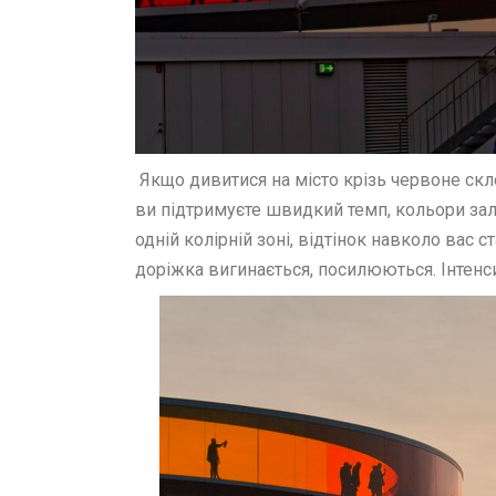
Якщо дивитися на місто крізь червоне скло
ви підтримуєте швидкий темп, кольори за
одній колірній зоні, відтінок навколо вас с
доріжка вигинається, посилюються. Інтенс