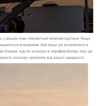
, у ваших очах з’являється зелений відтінок. Якщо
лишаються яскравими. Але якщо ви зупиняєтеся в
тає блідим, тоді як кольори в периферійному зорі, де
ивність кольору залежить від вашої швидкості.