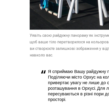
Уявіть
свою райдужну панораму
як інструме
щоб ваше тіло перетворилося на кольоров
ви створюєте залишкові зображення у від
навколо вас.
Я сприймаю
Вашу райдужну 
Поділяючи місто
Орхус
на кол
привертає увагу не лише до с
розташування в Орхусі. Для лю
пересуваються в різні пори до
просторі.