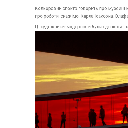
Кольоровий спектр говорить про музейні к
про роботи, скажімо, Карла Ісаксона, Олаф
Ці художники-модерністи були однаково за