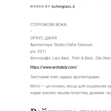
kutenglass_k
WORDS BY
СТОРОЖОВА ВЕЖА
•
ОРХУС, ДАНІЯ
Архітектори: Studio Olafur Eliasson
рік: 2011
Фотографії: Lars Aarö , Petri & Betz , Ole He
https://www.archdaily.com/
Текстовий опис надано архітекторами.
Місто — це космос, місце для соціальних зу
кидає виклик нашим почуттям, думкам і від