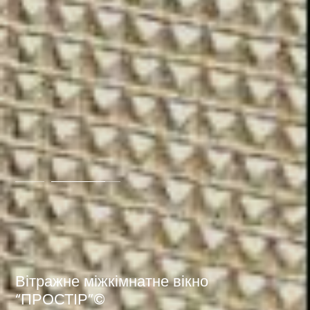
Вітражне міжкімнатне вікно
“ПРОСТІР”©