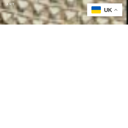
ART
AR
UK
СУЧАСНІ ВІТРАЖИ В КИЄВІ